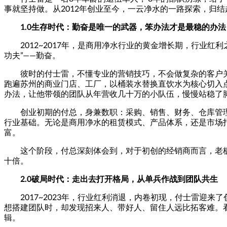
事就坚持做。从2012年创业至今，一云净水的一路探索，归
1.0
生存时代：勤奋是唯一的武器，笨办法才是最稳的办法
2012~2017年，是商用净水行业的黄金增长期，行
功夫”——勤奋。
彼时的付士雷，不懂专业的营销技巧，不会做复杂的客户
跑遍苏州的商业门店、工厂，以桶装水替换直饮水为核心切入
办法，让他带领的团队从年营收几十万的小队伍，慢慢站稳了
创业初期的付总，身兼数职：采购、销售、财务、仓库管
行业基础。无论是商用净水的租赁模式、产品体系，还是市场
富。
这个阶段，付总深刻体会到，对于初创的经销商而言，老
十倍。
2.0
破局时代：走出去打开格局，从单兵作战到团队共生
2017~2023年，行业红利消退，内卷初现，付士雷
想搭建团队时，却发现招来人、带好人、留住人远比拓客难。
辑。