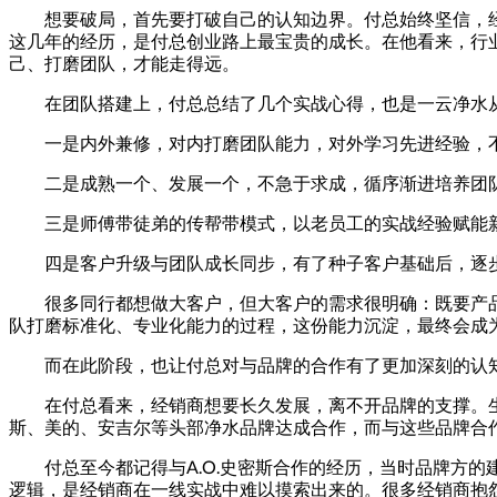
想要破局，首先要打破自己的认知边界。付总始终坚信，
这几年的经历，是付总创业路上最宝贵的成长。在他看来，行
己、打磨团队，才能走得远。
在团队搭建上，付总总结了几个实战心得，也是一云净水
一是内外兼修，对内打磨团队能力，对外学习先进经验，
二是成熟一个、发展一个，不急于求成，循序渐进培养团
三是师傅带徒弟的传帮带模式，以老员工的实战经验赋能
四是客户升级与团队成长同步，有了种子客户基础后，逐
很多同行都想做大客户，但大客户的需求很明确：既要产
队打磨标准化、专业化能力的过程，这份能力沉淀，最终会成
而在此阶段，也让付总对与品牌的合作有了更加深刻的认
在付总看来，经销商想要长久发展，离不开品牌的支撑。
斯、美的、安吉尔等头部净水品牌达成合作，而与这些品牌合
付总至今都记得与A.O.史密斯合作的经历，当时品牌方
逻辑，是经销商在一线实战中难以摸索出来的。很多经销商抱