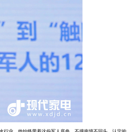
净水行业，他始终带着这份军人底色，不撞南墙不回头，认定的