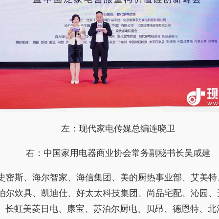
左：现代家电传媒总编连晓卫
右：中国家用电器商业协会常务副秘书长吴咸建
O.史密斯、海尔智家、海信集团、美的厨热事业部、艾美
泊尔炊具、凯迪仕、好太太科技集团、尚品宅配、沁园、
tai、长虹美菱日电、康宝、苏泊尔厨电、贝昂、德恩特