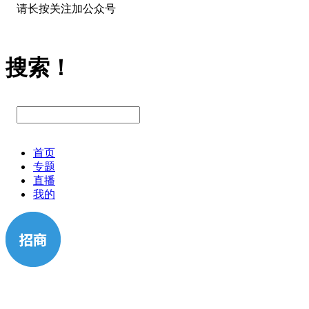
请长按关注加公众号
搜索！
首页
专题
直播
我的