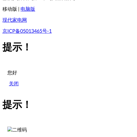
移动版
|
电脑版
现代家电网
京ICP备05013465号-1
提示！
您好
关闭
提示！