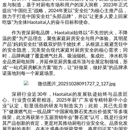
发与制造，基于对厨电市场和用户的深入洞察，2023年正式
提出“中国灶王”战略，2024年更以“安全灶”为核心主推产品，
致力于打造中国安全灶“头部品牌”，并以“让更多人爱上回家
吃饭”为全体Haotaitai人的奋斗目标和使命。
作为资深厨电品牌，Haotaitai始终以“不失控的火，不降
温的爱”为产品理念，聚焦家庭厨房安全与用户体验。其明星
产品“妈妈安全灶”搭载双炉防干烧技术，从根源上规避烹饪中
的安全隐患，完美契合现代家庭对厨房安全的核心需求；同
时，品牌构建了覆盖燃气灶具、吸油烟机、集成灶、净水机等
全品类厨电矩阵，并延伸至厨房集成吊顶与全屋定制领域，形
成“一站式厨房解决方案”能力，让“好做菜，做好菜”的品牌承
诺落地到每一个家庭场景。
深耕行业近30年，Haotaitai的发展轨迹始终与品质匠
心、行业责任紧密相连。2025年获“广东省专精特新中小企
业”认定，彰显强劲的研发与制造实力；此前，其已先后拿
下“健康燃气灶一线品牌”“中国家电磐石奖杰出价值奖”等多项
殊荣，此次再获第十五届营销年会“磐石奖”认可，既是行业对
其产品创新的肯定，更是对其推动厨电行业安全化、品质化发
展贡献的表彰，在本次盛典中斩获荣誉，再度印证其“中国安