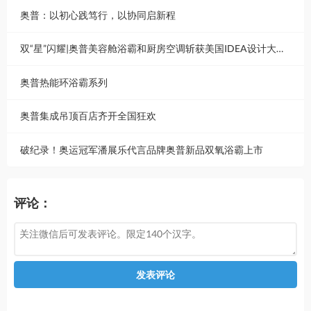
奥普：以初心践笃行，以协同启新程
双“星”闪耀|奥普美容舱浴霸和厨房空调斩获美国IDEA设计大奖！
奥普热能环浴霸系列
奥普集成吊顶百店齐开全国狂欢
破纪录！奥运冠军潘展乐代言品牌奥普新品双氧浴霸上市
评论：
发表评论