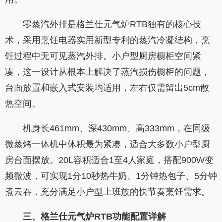
零蒸汽外排是格兰仕元气炉RTB独有的核心技
术，采用烹饪电器实用新型专利的蒸汽冷凝结构，烹
饪过程中无可见蒸汽外排。小户型厨房橱柜空间紧
凑，这一设计从根本上解决了蒸汽损伤橱柜的问题，
台面放置和嵌入式安装均适用，左右仅需留出5cm散
热空间。
机身长461mm、深430mm、高333mm，在同级
微蒸烤一体机中体积最为紧凑，适合大多数小户型厨
房台面摆放。20L容积适合1至4人家庭，搭配900W变
频微波，可实现1分10秒热牛奶、1分钟热包子、5分钟
煮云吞，充分满足小户型上班族的快节奏烹饪需求。
三、格兰仕元气炉
RTB
功能配置详解