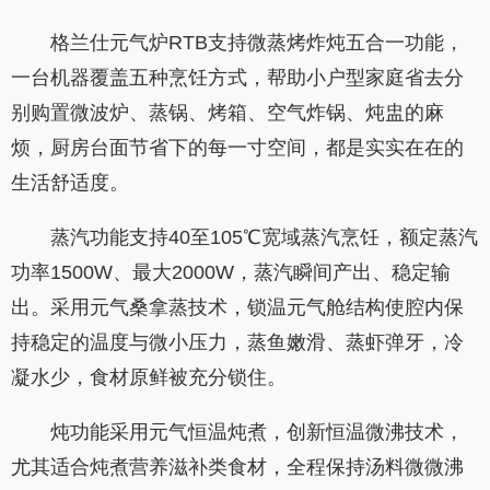
格兰仕元气炉RTB支持微蒸烤炸炖五合一功能，
一台机器覆盖五种烹饪方式，帮助小户型家庭省去分
别购置微波炉、蒸锅、烤箱、空气炸锅、炖盅的麻
烦，厨房台面节省下的每一寸空间，都是实实在在的
生活舒适度。
蒸汽功能支持40至105℃宽域蒸汽烹饪，额定蒸汽
功率1500W、最大2000W，蒸汽瞬间产出、稳定输
出。采用元气桑拿蒸技术，锁温元气舱结构使腔内保
持稳定的温度与微小压力，蒸鱼嫩滑、蒸虾弹牙，冷
凝水少，食材原鲜被充分锁住。
炖功能采用元气恒温炖煮，创新恒温微沸技术，
尤其适合炖煮营养滋补类食材，全程保持汤料微微沸