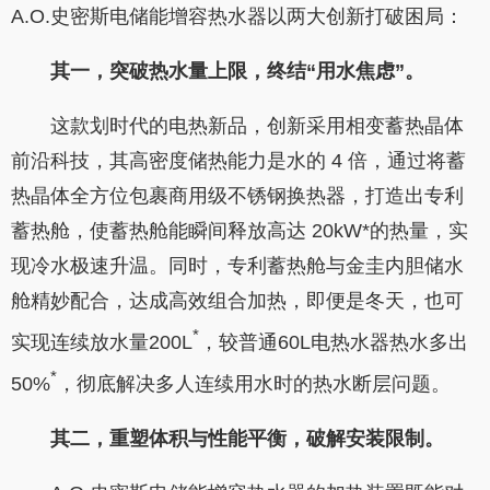
A.O.史密斯电储能增容热水器以两大创新打破困局：
其一，突破热水量上限，终结
“
用水焦虑
”
。
这款划时代的电热新品，创新采用相变蓄热晶体
前沿科技，其高密度储热能力是水的 4 倍，通过将蓄
热晶体全方位包裹商用级不锈钢换热器，打造出专利
蓄热舱，使蓄热舱能瞬间释放高达 20kW*的热量，实
现冷水极速升温。同时，专利蓄热舱与金圭内胆储水
舱精妙配合，达成高效组合加热，即便是冬天，也可
*
实现连续放水量200L
，较普通60L电热水器热水多出
*
50%
，彻底解决多人连续用水时的热水断层问题。
其二，重塑体积与性能平衡，破解安装限制。