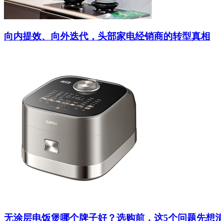
向内提效、向外迭代，头部家电经销商的转型真相
无涂层电饭煲哪个牌子好？选购前，这5个问题先想