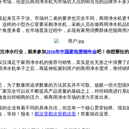
开市场，但是以商用净水机为市场切入点的响当当的品牌并不多见
看起来互不干涉。市场对二者的要求也完全不同，商用净水机更
。这样的小型办公室要采购净水机，采购人员在做商用净水机品
个角度来看，在市场普及过程中，从现有家用消费群体挖掘商用
注净水行业，就来参加
2016年中国家电营销年会
吧！你想掰扯的
仅仅满足于家用净水机的推荐与销售，其实是在无形之中浪费了
用净水机单子之后，再延伸拓展到用户的商用净水需求，将经销
足，为了数量而追求数量的方法其实并不可取。放眼一些大型国
厂家完全可以在不断提高产品质量的基础之上，对经销商进行系
激发出经销商的活力，将商用净水市场的潜力开发出来。
段的企业有着不同的具体办法，但总有一个核心贯穿始终。现在
会，等你！报名！
戳这里戳这里戳这里
！答案就在这里。