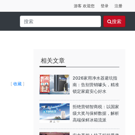
游客 欢迎您
登录
注册
搜索
相关文章
2026家用净水器避坑指
[
收藏
]
南：告别营销噱头，精准
锁定家庭安心好水
拒绝营销智商税：以国家
级大奖与保鲜数据，解析
高端保鲜冰箱流派