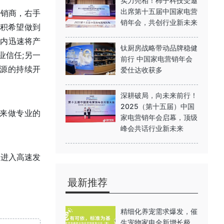
实力亮相！柿子科技受邀
出席第十五届中国家电营
经销商，右手
销年会，共创行业新未来
易积希望做到
期内迅速将产
钛厨房战略带动品牌稳健
业信任;另一
前行 中国家电营销年会
源的持续开
爱仕达收获多
深耕破局，向未来前行！
2025（第十五届）中国
来做专业的
家电营销年会启幕，顶级
峰会共话行业新未来​
而进入高速发
最新推荐
精细化养宠需求爆发，催
生宠物家电全新增长极