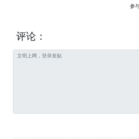
参
评论：