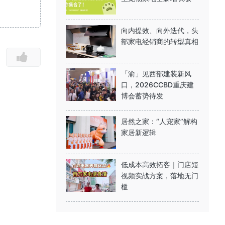
向内提效、向外迭代，头
部家电经销商的转型真相
「渝」见西部建装新风
口，2026CCBD重庆建
博会蓄势待发
居然之家：“人宠家”解构
家居新逻辑
低成本高效拓客｜门店短
视频实战方案，落地无门
槛