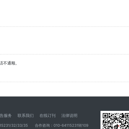
。
句话不通顺。
告服务
联系我们
在线订刊
法律说明
5231/32/33/35
合作咨询：010-64115231转109