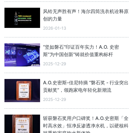
风铃无声胜有声！海尔四筒洗衣机诠释原
创的力量
2026-01-13
“坚如磐石“印证百年实力！A.O. 史密
斯”为中国创新“铸就价值重构标杆
2025-12-29
A.O.史密斯-佳尼特摘 “磐石奖 - 行业突出
贡献奖”，领跑家电年轻化新潮流
2025-12-29
斩获磐石奖用户口碑奖！A.O.史密斯「全
时高水效」恒净反渗透净水机，以硬核科