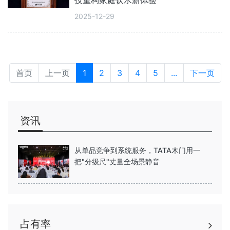
技重构家庭饮水新体验
2025-12-29
首页
上一页
1
2
3
4
5
...
下一页
资讯
从单品竞争到系统服务，TATA木门用一
把"分级尺"丈量全场景静音
占有率